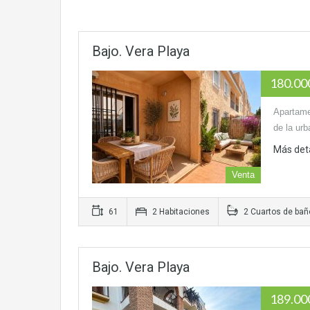
Bajo. Vera Playa
180.0
Apartame
de la ur
Más det
Venta
61
2 Habitaciones
2 Cuartos de bañ
Bajo. Vera Playa
189.0