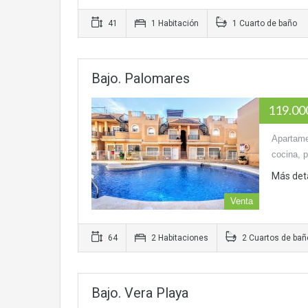
41
1 Habitación
1 Cuarto de baño
Bajo. Palomares
119.0
Apartamen
cocina, 
Más det
Venta
64
2 Habitaciones
2 Cuartos de bañ
Bajo. Vera Playa