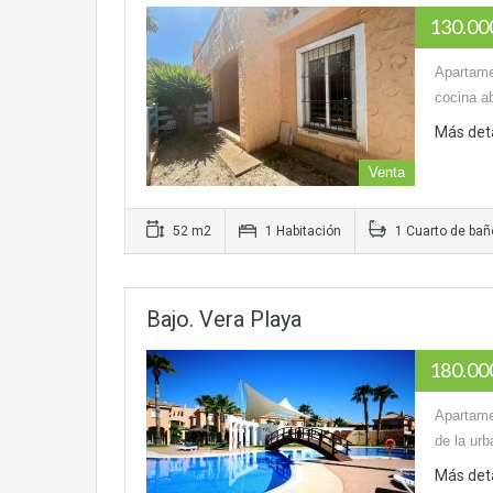
130.0
Apartamen
cocina a
Más det
Venta
52 m2
1 Habitación
1 Cuarto de bañ
Bajo. Vera Playa
180.0
Apartame
de la ur
Más det