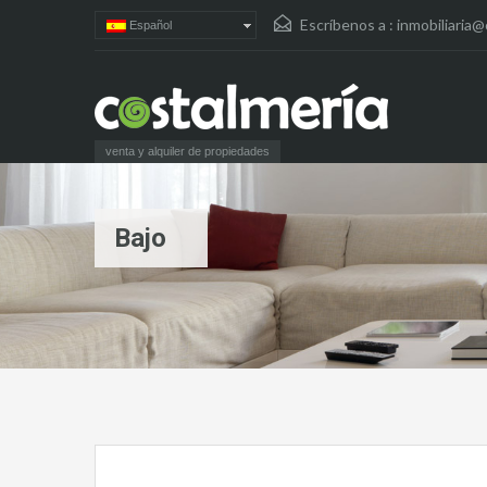
Escríbenos a :
inmobiliaria@
Español
venta y alquiler de propiedades
Bajo