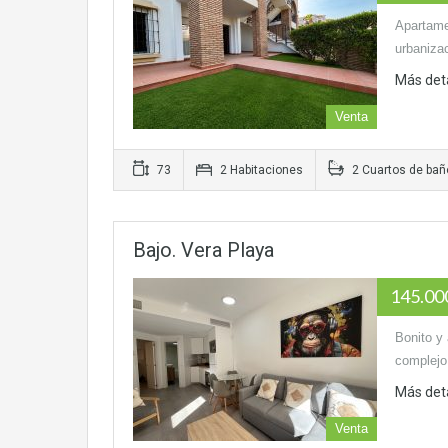
Apartamen
urbaniza
Más det
Venta
73
2 Habitaciones
2 Cuartos de bañ
Bajo. Vera Playa
145.0
Bonito y
complejo 
Más det
Venta