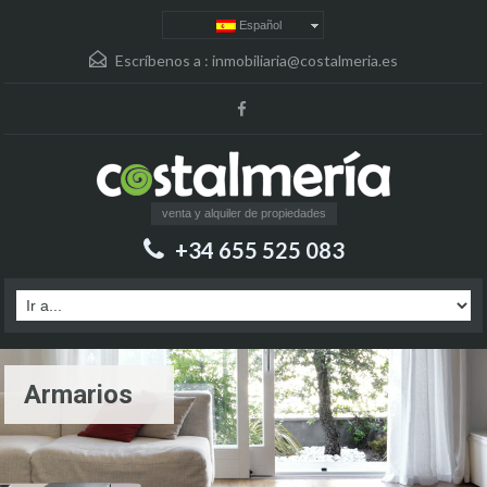
Español
Escríbenos a :
inmobiliaria@costalmeria.es
venta y alquiler de propiedades
+34 655 525 083
Armarios