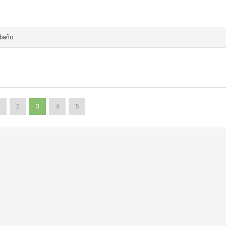
 baño
2
3
4
5