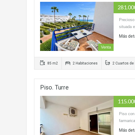
281.0
Precioso
situada e
Más det
Venta
85 m2
2 Habitaciones
2 Cuartos de
Piso. Turre
115.0
Piso con
farmarica
Más det