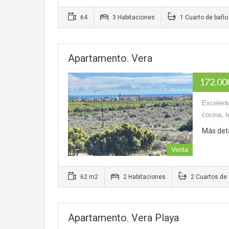
64
3 Habitaciones
1 Cuarto de baño
Apartamento. Vera
172.0
Excelent
cocina, t
Más det
Venta
62 m2
2 Habitaciones
2 Cuartos de
Apartamento. Vera Playa