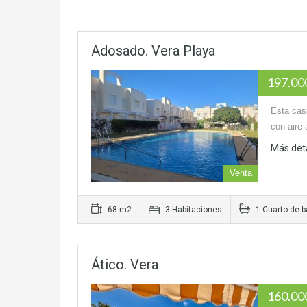
Adosado. Vera Playa
197.0
Esta cas
con aire 
Más det
Venta
68 m2
3 Habitaciones
1 Cuarto de 
Ático. Vera
160.0