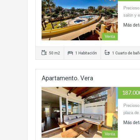
Precioso
salón y 
Más det
Venta
50 m2
1 Habitación
1 Cuarto de bañ
Apartamento. Vera
187.0
Precioso
plaza de 
Más det
Venta