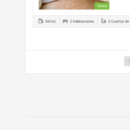
Venta
84 m2
2 Habitaciones
2 Cuartos de
1