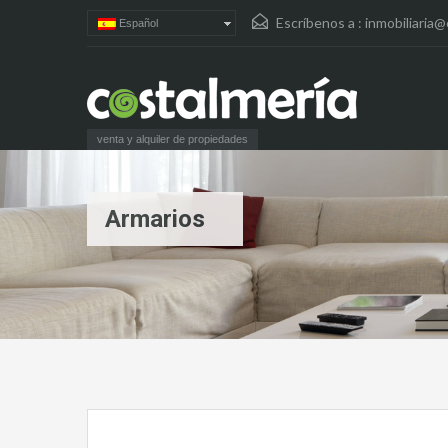
Escríbenos a :
inmobiliaria@
Español
venta y alquiler de propiedades
Armarios